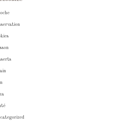
ioche
nservation
okies
isson
sserts
vain
in
zza
nté
categorized