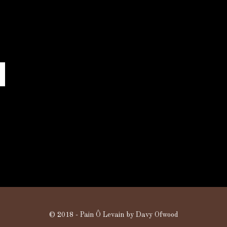
© 2018 - Pain Ô Levain by Davy Ofwood