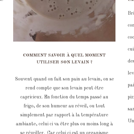
Br
co
co
cu
COMMENT SAVOIR À QUEL MOMENT
de
UTILISER SON LEVAIN ?
le
Souvent quand on fait son pain au levain, on se
pa
rend compte que son levain peut être
pi
capricieux. En fonction du temps passé au
frigo, de son humeur au réveil, ou tout
sa
simplement par rapport à la température
Un
ambiante, celui ci va être plus ou moins long à
se réveiller. Car celui ci est un organisme