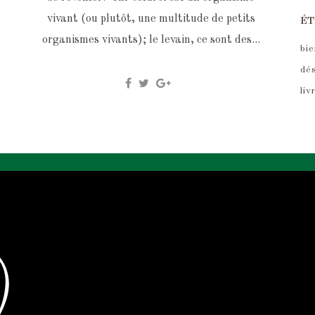
vivant (ou plutôt, une multitude de petits
ÉT
organismes vivants); le levain, ce sont des...
bie
dé
liv