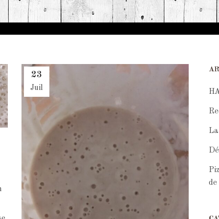
AR
23
Juil
H
Re
La
Dé
Pi
de
n
se
CA