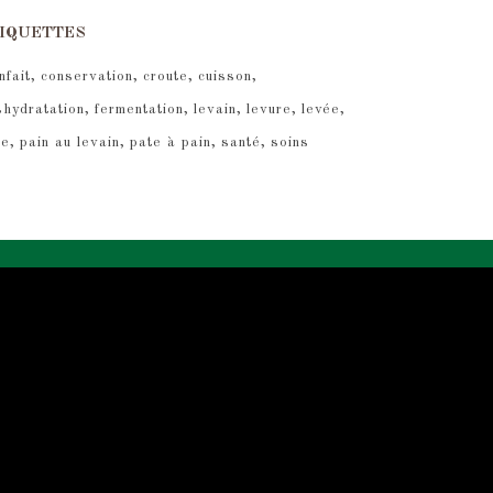
IQUETTES
nfait
conservation
croute
cuisson
shydratation
fermentation
levain
levure
levée
re
pain au levain
pate à pain
santé
soins