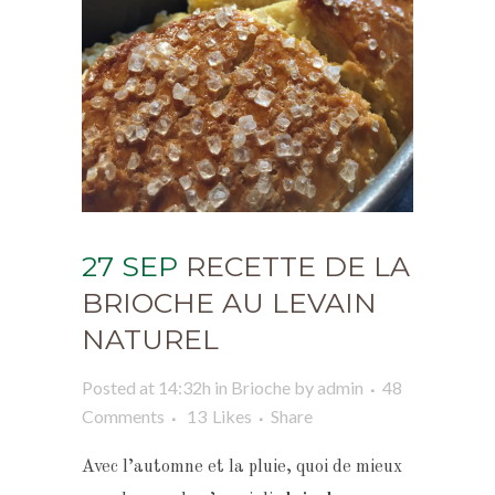
27 SEP
RECETTE DE LA
BRIOCHE AU LEVAIN
NATUREL
Posted at 14:32h
in
Brioche
by
admin
48
Comments
13
Likes
Share
Avec l’automne et la pluie, quoi de mieux