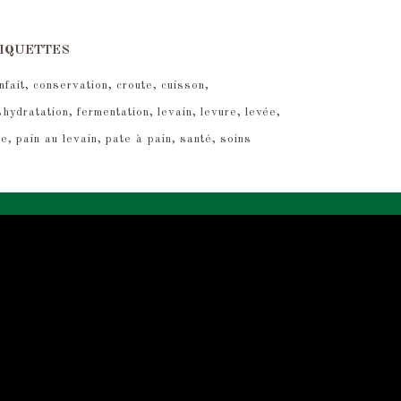
IQUETTES
nfait
conservation
croute
cuisson
shydratation
fermentation
levain
levure
levée
re
pain au levain
pate à pain
santé
soins