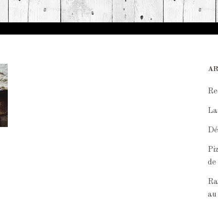
AR
Re
La
Dé
Pi
de
Ra
a
au 