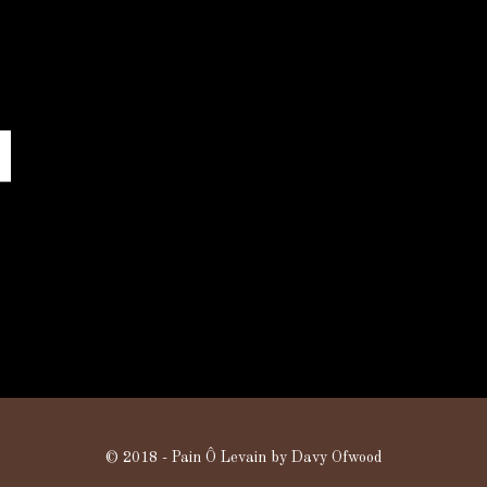
© 2018 - Pain Ô Levain by Davy Ofwood