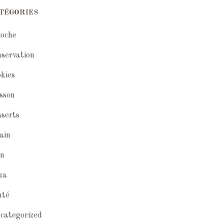
TÉGORIES
ioche
nservation
okies
isson
sserts
vain
in
zza
nté
categorized