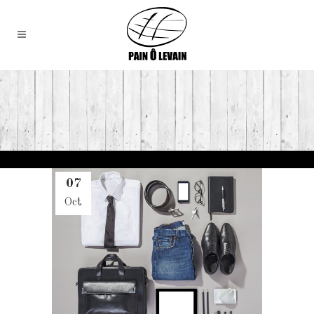
07
Oct