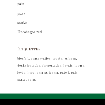
pain
pizza
santé
Uncategorized
ÉTIQUETTES
bienfait
conservation
croute
cuisson
déshydratation
fermentation
levain
levure
levée
livre
pain au levain
pate à pain
santé
soins