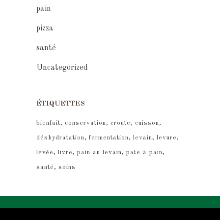
pain
pizza
santé
Uncategorized
ÉTIQUETTES
bienfait
conservation
croute
cuisson
déshydratation
fermentation
levain
levure
levée
livre
pain au levain
pate à pain
santé
soins