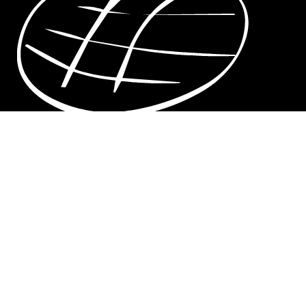
Pain au levain 100% naturel, farine T65 bio, recette,
techniques de fabrication de levain, méthodes, conseils,
astuces, conservation du levain, pain comme autrefois,
recette facile et rapide.