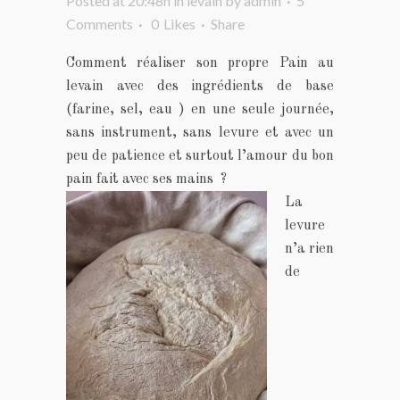
Posted at 20:48h
in
levain
by
admin
5
Comments
0
Likes
Share
Comment réaliser son propre Pain au
levain avec des ingrédients de base
(farine, sel, eau ) en une seule journée,
sans instrument, sans levure et avec un
peu de patience et surtout l’amour du bon
pain fait avec ses mains ?
La
levure
n’a rien
de