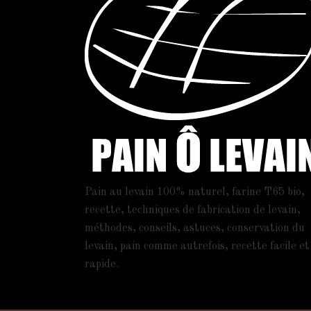
Pain au levain 100% naturel, farine T65 bio,
recette, techniques de fabrication de levain,
méthodes, conseils, astuces, conservation du
levain, pain comme autrefois, recette facile et
rapide.